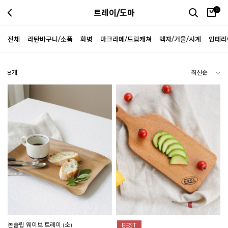
0
트레이/도마
전체
라탄바구니/소품
화병
마크라메/드림캐쳐
액자/거울/시계
인테리
8
개
논슬립 웨이브 트레이 (소)