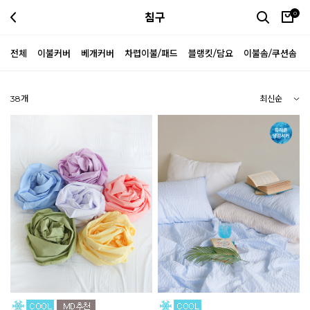
0
침구
전체
이불커버
베개커버
차렵이불/패드
블랭킷/담요
이불솜/쿠션솜
38
개