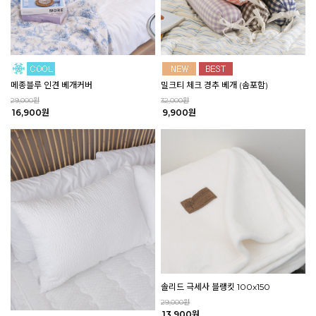
밀크티 체크 경추 베개 (솜포함)
메종블루 인견 베개커버
32,000원
29,000원
9,900원
16,900원
솔리드 극세사 블랭킷 100x150
29,000원
13,900원