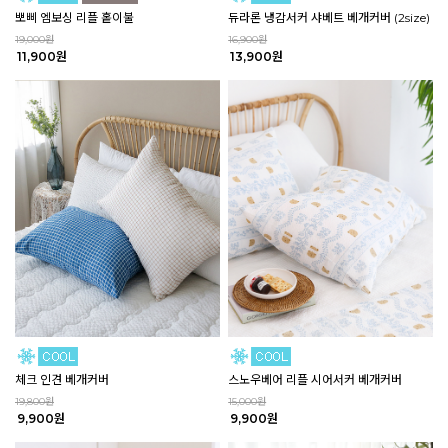
뽀삐 엠보싱 리플 홑이불
듀라론 냉감서커 샤베트 베개커버 (2size)
19,000원
16,900원
11,900원
13,900원
체크 인견 베개커버
스노우베어 리플 시어서커 베개커버
19,800원
15,000원
9,900원
9,900원