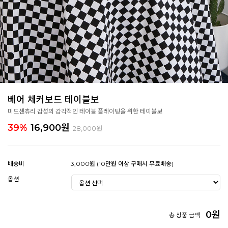
베어 체커보드 테이블보
미드센츄리 감성의 감각적인 테이블 플레이팅을 위한 테이블보
39%
16,900
원
28,000원
배송비
3,000원 (10만원 이상 구매시 무료배송)
옵션
0
원
총 상품 금액