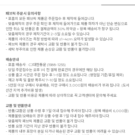
패브릭 주문시 유의사항
* 포홈의 모든 패브릭 제품은 주문접수 후 제작에 들어갑니다.
- 맞춤제작의 경우 주문 확인 후 제작에 들어가므로 제품 하자가 아닌 단순 변심으로
인한 취소 및 반품은 총 결제금액의 30% 위약금 + 왕복 배송비가 청구 됩니다.
- 맞춤제작의 경우 제작기간이 2~3일 소요될 수 있습니다.
- 제품의 사이즈는 측정 방법에 따라 ±1~4cm 오차가 발생할 수 있습니다.
- 패브릭 제품의 경우 세탁시 교환 및 반품이 불가 합니다.
- 세탁 부주의로 인한 제품 손상은 교환 및 반품이 불가합니다.
배송안내
- 포홈 배송사 : CJ대한통운 (1588-1255)
- 당일 주문접수는 오후 1시 전 결제 완료건의 경우에만 해당 됩니다.
- 상품 출고 시간은 주문 접수 후 1~5일 정도 소요됩니다. (영업일 기준/휴일 제외)
- 재고 부족 및 물량 폭주시 7~10일 정도 소요됩니다.
- 5만원 이상 구매시 무료배송, 미만 구매시 3,000원의 배송비가 부과 됩니다. (도서
산간 지역 추가비용 발생)
- 교환 및 반품 비용은 제품에 따라 상이하므로 꼭 고객센터에 문의해 주세요.
교환 및 반품안내
- 반품/교환은 상품 수령 후 7일 이내 접수해 주셔야 합니다. (왕복 배송비 6,000원)
- 제품불량/오배송의 경우 상품 수령 후 7일 이내 접수 해주셔야 합니다.
- 맞춤제작 패브릭 제품은 교환 및 반품이 불가 합니다.
- 반품 요청 기간이 지난 경우 반품이 불가 합니다.
- 제품의 내부 포장이 분실 되거나 훼손된 경우 교환 및 반품이 어려울 수 있습니다.