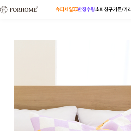
슈퍼세일💥
한정수량
소파
침구
커튼/가