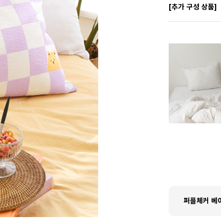
[추가 구성 상품]
퍼플체커 베