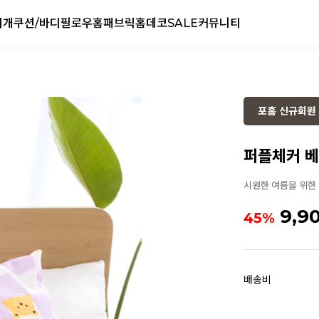
리개
쿠션/바디필로우
홈패브릭
홈데코
SALE
커뮤니티
포홈 신규회원 
퍼플체커 베
시원한 여름을 위한
9,9
45%
배송비