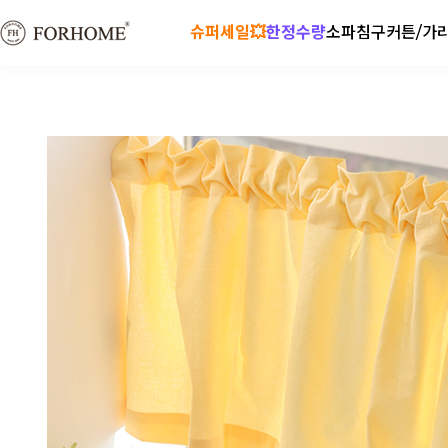
슈퍼세일💥
한정수량
소파
침구
커튼/가