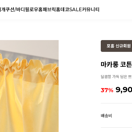
리개
쿠션/바디필로우
홈패브릭
홈데코
SALE
커뮤니티
포홈 신규회원 
마카롱 코튼 
달콤함 가득 담은 
9,9
37%
배송비