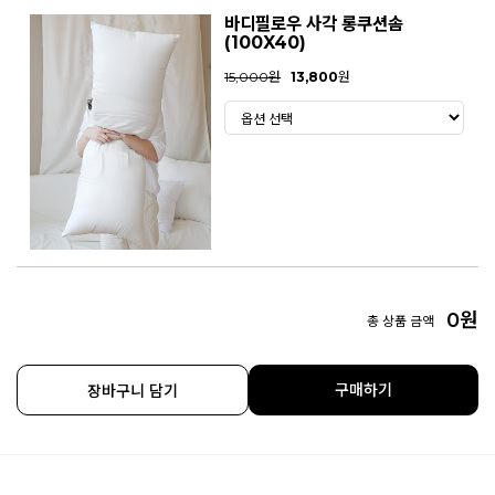
바디필로우 사각 롱쿠션솜
(100X40)
15,000원
13,800
원
0
원
총 상품 금액
구매하기
장바구니 담기