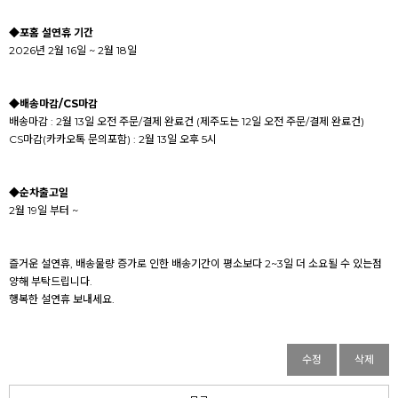
◆포홈 설연휴 기간
2026년 2월 16일 ~ 2월 18일
◆배송마감/CS마감
배송마감 : 2월 13일 오전 주문/결제 완료건 (제주도는 12일 오전 주문/결제 완료건)
CS마감(카카오톡 문의포함) : 2월 13일 오후 5시
◆순차출고일
2월 19일 부터 ~
즐거운 설연휴, 배송물량 증가로 인한 배송기간이 평소보다 2~3일 더 소요될 수 있는점
양해 부탁드립니다.
행복한 설연휴 보내세요.
수정
삭제