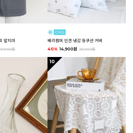
프 앞치마
베리썸머 인견 냉감 등쿠션 커버
40%
14,900원
31,900원
25,000원
10