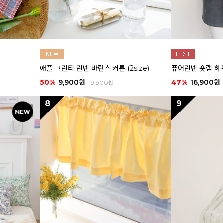
애플 그린티 린넨 바란스 커튼 (2size)
퓨어린넨 숏랩 하
50%
9,900원
47%
16,900원
19,900원
8
9