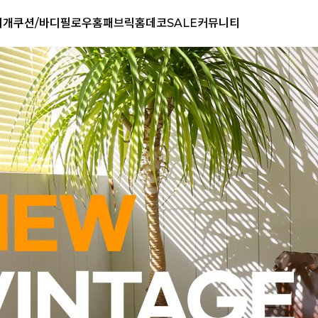
리개
쿠션/바디필로우
홈패브릭
홈데코
SALE
커뮤니티