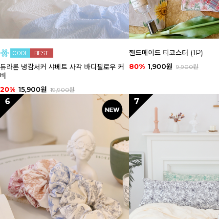
핸드메이드 티코스터 (1P)
80%
1,900원
듀라론 냉감서커 샤베트 사각 바디필로우 커
9,900원
버
20%
15,900원
19,900원
6
7