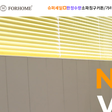
슈퍼세일💥
한정수량
소파
침구
커튼/가