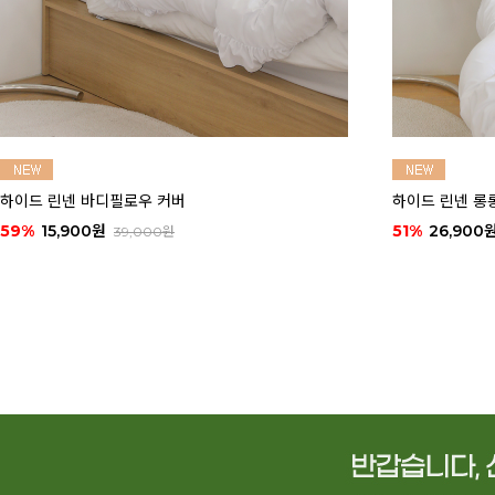
롱롱 바디필로우 커버
하이드 린넨 대형 등쿠션 커
0원
62%
16,900원
55,000원
45,000원