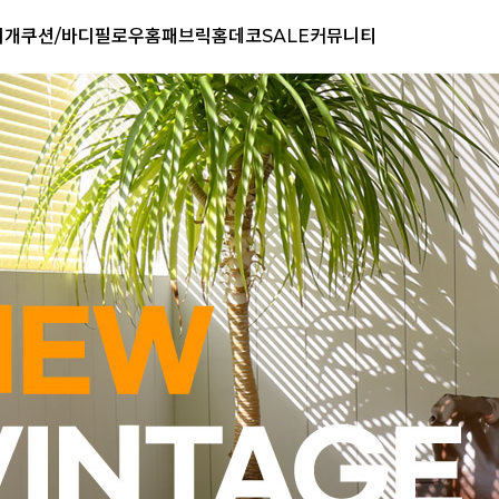
리개
쿠션/바디필로우
홈패브릭
홈데코
SALE
커뮤니티