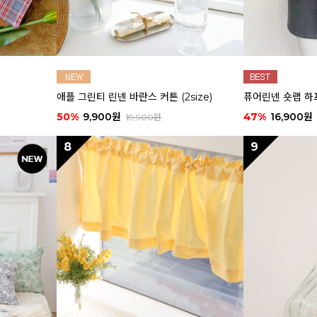
애플 그린티 린넨 바란스 커튼 (2size)
퓨어린넨 숏랩 하
50%
9,900원
47%
16,900원
19,900원
8
9