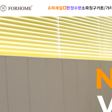
슈퍼세일💥
한정수량
소파
침구
커튼/가