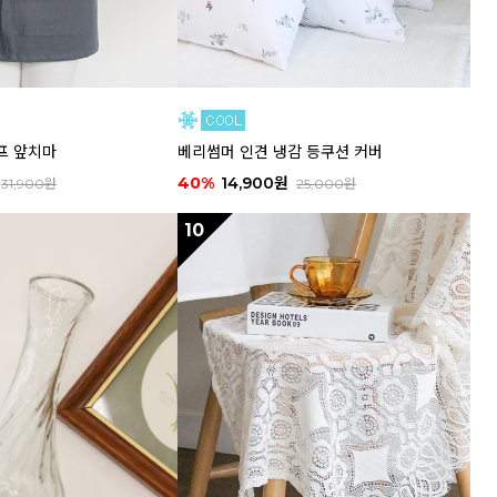
프 앞치마
베리썸머 인견 냉감 등쿠션 커버
40%
14,900원
31,900원
25,000원
10