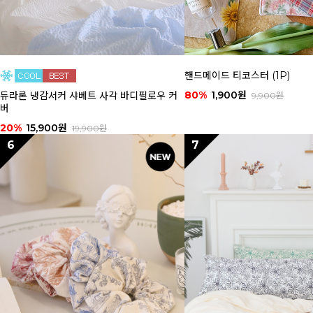
핸드메이드 티코스터 (1P)
80%
1,900원
듀라론 냉감서커 샤베트 사각 바디필로우 커
9,900원
버
20%
15,900원
19,900원
6
7