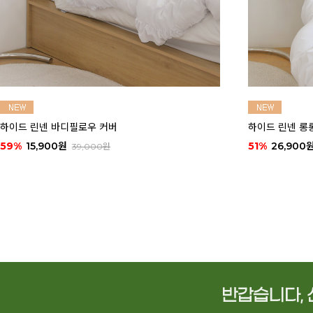
 린넨 롱롱 바디필로우 커버
하이드 린넨 대형 등쿠
26,900원
62%
16,900원
55,000원
45,