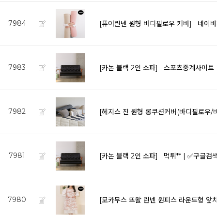
7984
[퓨어린넨 원형 바디필로우 커버]
네이버
7983
[카논 블랙 2인 소파]
스포츠중계사이트 【
7982
[헤지스 진 원형 롱쿠션커버(바디필로우/
7981
[카논 블랙 2인 소파]
먹튀** | ✅구글
7980
[모카무스 뜨왈 린넨 원피스 라운드형 앞