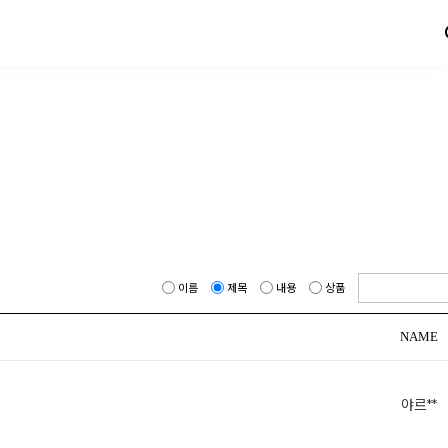
이름
제목
내용
상품
NAME
야르**