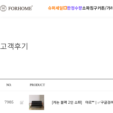
슈퍼세일💥
한정수량
소파
침구
커튼/가
고객후기
NO.
PRODUCT
7985
[카논 블랙 2인 소파]
야르** | ✅구글