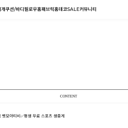
리개
쿠션/바디필로우
홈패브릭
홈데코
SALE
커뮤니티
CONTENT
검색 벳모아티비✅평생 무료 스포츠 생중계