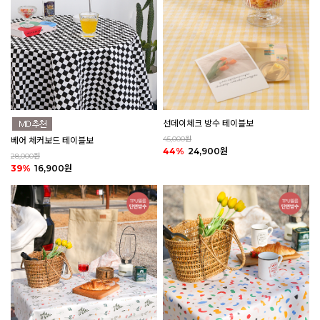
선데이체크 방수 테이블보
45,000원
베어 체커보드 테이블보
44%
24,900원
28,000원
39%
16,900원