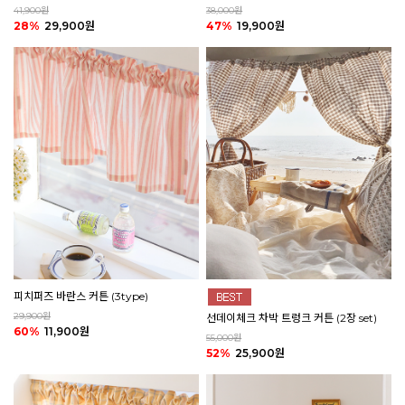
41,900원
38,000원
28%
29,900원
47%
19,900원
피치퍼즈 바란스 커튼 (3type)
29,900원
선데이체크 차박 트렁크 커튼 (2장 set)
60%
11,900원
55,000원
52%
25,900원