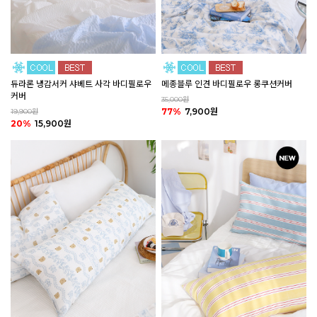
듀라론 냉감서커 샤베트 사각 바디필로우
메종블루 인견 바디필로우 롱쿠션커버
커버
35,000원
77%
7,900원
19,900원
20%
15,900원