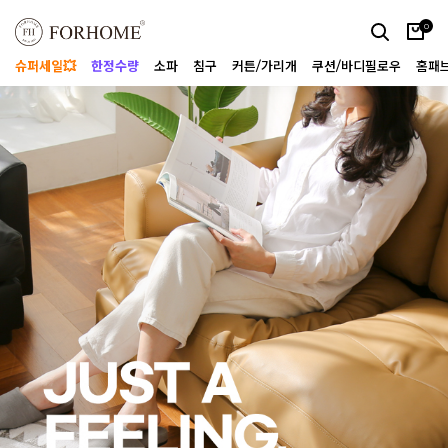
0
슈퍼세일💥
한정수량
소파
침구
커튼/가리개
쿠션/바디필로우
홈패