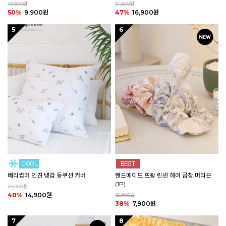
19,900원
31,900원
50%
9,900원
47%
16,900원
5
6
핸드메이드 뜨왈 린넨 헤어 곱창 머리끈
베리썸머 인견 냉감 등쿠션 커버
(1P)
25,000원
40%
14,900원
12,900원
38%
7,900원
7
8