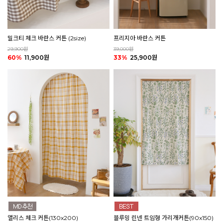
밀크티 체크 바란스 커튼 (2size)
프리지아 바란스 커튼
29,900원
39,000원
60%
11,900원
33%
25,900원
앨리스 체크 커튼(130x200)
블루밍 린넨 트임형 가리개커튼(90x150)