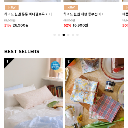
하이드 린넨 대형 등쿠션 커버
애플 그린티 린넨 바란스 커튼 (2size)
마카
45,000원
19,900원
20,
62%
16,900원
50%
9,900원
50
BEST SELLERS
1
2