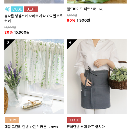
핸드메이드 티코스터 (1P)
9,900원
듀라론 냉감서커 샤베트 사각 바디필로우
80%
1,900원
커버
19,900원
20%
15,900원
3
4
애플 그린티 린넨 바란스 커튼 (2size)
퓨어린넨 숏랩 하프 앞치마