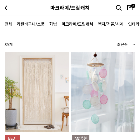
0
마크라메/드림캐쳐
전체
라탄바구니/소품
화병
마크라메/드림캐쳐
액자/거울/시계
인테리
39
개