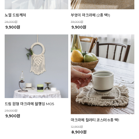
노엘 드림캐쳐
부엉이 마크라메 (2종 택1)
28,000원
39,000원
9,900원
9,900원
드림 원형 마크라메 월행잉 M05
29,000원
9,900원
마크라메 컬러티 코스터 8종 택1
12,900원
8,900원