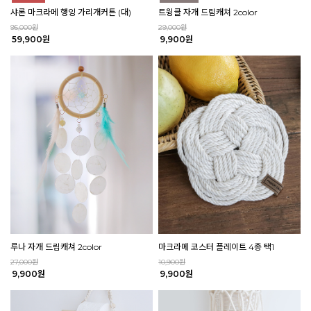
샤론 마크라메 행잉 가리개커튼 (대)
트윙클 자개 드림캐쳐 2color
95,000원
29,000원
59,900원
9,900원
루나 자개 드림캐쳐 2color
마크라메 코스터 플레이트 4종 택1
27,000원
10,900원
9,900원
9,900원