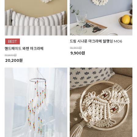
드림 시나몬 마크라메 월행잉 M06
18,900원
핸드메이드 와펜 마크라메
9,900원
33,800원
20,200원