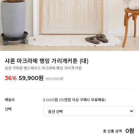
샤론 마크라메 행잉 가리개커튼 (대)
감성 가득한 핸드메이드 마크라메 행잉 가리개 커튼
36%
59,900
원
95,000원
배송비
3,000원 (10만원 이상 구매시 무료배송)
선택
0
원
총 상품 금액